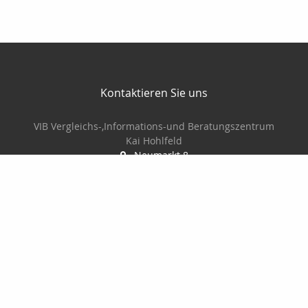
Kontaktieren Sie uns
VIB Vergleichs-,Informations-und Beratungszentrum
Kai Hohlfeld
Neumarkt 8
01877 Bischofswerda
03594/702228
03594/706734
vib.martin@t-online.de
Nachricht schreiben