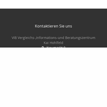
Kontaktieren Sie uns
VIB Vergleichs-,Informations-und Beratungszentrum
Kai Hohlfeld
Neumarkt 8
01877 Bischofswerda
03594/702228
03594/706734
vib.martin@t-online.de
Nachricht schreiben
Startseite